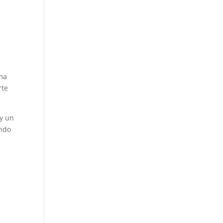
sma
rte
 y un
endo