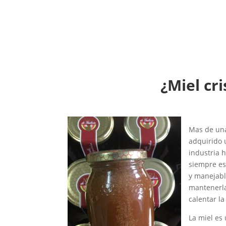
¿Miel cri
Mas de una
adquirido 
industria 
siempre es
y manejabl
mantenerla
calentar l
La miel es