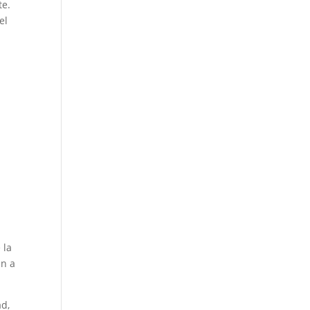
te.
el
 la
en a
d,