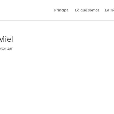
Principal
Lo que somos
La T
 Miel
egorizar