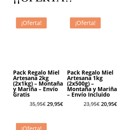
¡Oferta!
¡Oferta!
Pack Regalo Miel
Pack Regalo Miel
Artesana 2kg
Artesana 1kg
(2x1kg) – Montaña
(2x500g) –
y Mariña – Envío
Montaña y Mariña
Gratis
– Envío Incluido
El
El
El
El
35,95
€
29,95
€
23,95
€
20,95
€
precio
precio
precio
preci
original
actual
original
actua
era:
es:
era:
es:
¡Oferta!