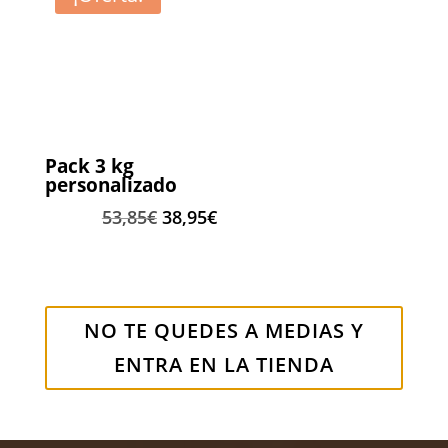
35,95€.
29,95€.
23,95€.
20,95
Pack 3 kg
personalizado
El
El
53,85
€
38,95
€
precio
precio
original
actual
era:
es:
53,85€.
38,95€.
NO TE QUEDES A MEDIAS Y
ENTRA EN LA TIENDA