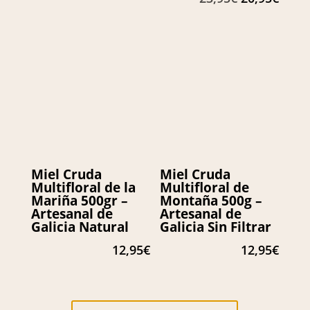
era:
es:
precio
preci
53,85€.
38,95€.
original
actua
era:
es:
23,95€.
20,95
Miel Cruda
Miel Cruda
Multifloral de la
Multifloral de
Mariña 500gr –
Montaña 500g –
Artesanal de
Artesanal de
Galicia Natural
Galicia Sin Filtrar
12,95
€
12,95
€