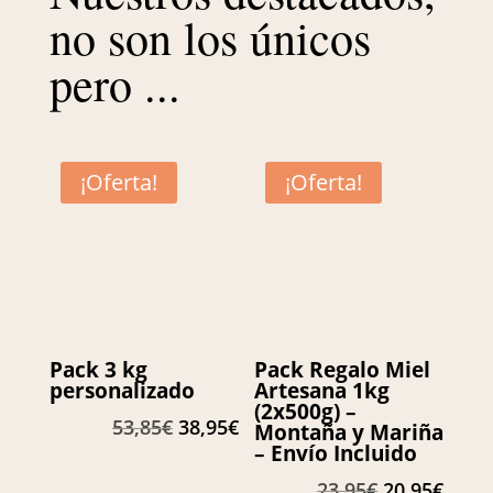
no son los únicos
pero ...
¡Oferta!
¡Oferta!
Pack 3 kg
Pack Regalo Miel
personalizado
Artesana 1kg
(2x500g) –
El
El
53,85
€
38,95
€
Montaña y Mariña
– Envío Incluido
precio
precio
original
actual
El
El
23,95
€
20,95
€